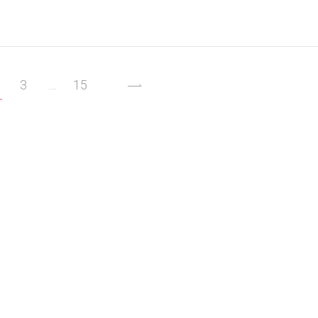
3
…
15