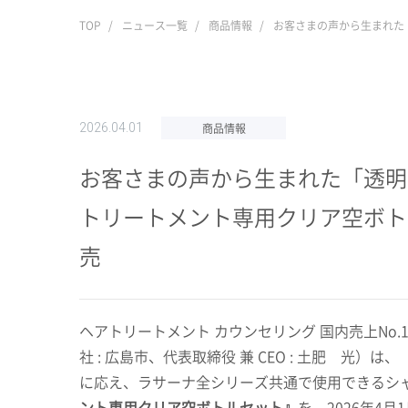
TOP
ニュース一覧
商品情報
お客さまの声から生まれた「
2026.04.01
商品情報
お客さまの声から生まれた「透明
トリートメント専用クリア空ボトル
売
ヘアトリートメント カウンセリング 国内売上
No.
社
:
広島市、代表取締役 兼
CEO :
土肥 光）は、
に応え、ラサーナ全シリーズ共通で使用できるシ
ント専用クリア空ボトルセット』
を、
2026
年
4
月
1