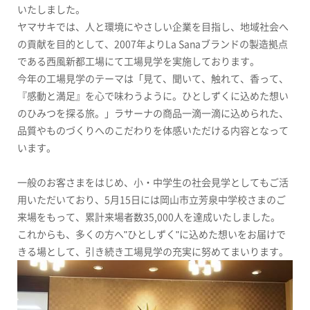
いたしました。
ヤマサキでは、人と環境にやさしい企業を目指し、地域社会へ
の貢献を目的として、
2007
年より
La Sana
ブランドの製造拠点
である西風新都工場にて工場見学を実施しております。
今年の工場見学のテーマは「見て、聞いて、触れて、香って、
『感動と満足』を心で味わうように。ひとしずくに込めた想い
のひみつを探る旅。」ラサーナの商品一滴一滴に込められた、
品質やものづくりへのこだわりを体感いただける内容となって
います。
一般のお客さまをはじめ、小・中学生の社会見学としてもご活
用いただいており、
5
月
15
日には岡山市立芳泉中学校さまのご
来場をもって、累計来場者数
35,000
人を達成いたしました。
これからも、多くの方へ
"
ひとしずく
"
に込めた想いをお届けで
きる場として、引き続き工場見学の充実に努めてまいります。