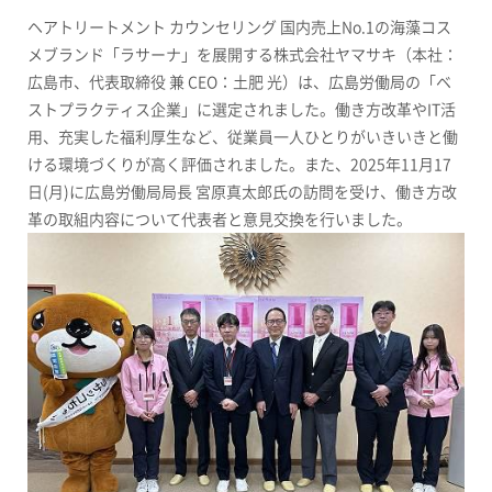
ヘアトリートメント カウンセリング 国内売上
No.1
の海藻コス
メブランド「ラサーナ」を展開する株式会社ヤマサキ（本社：
広島市、代表取締役 兼
CEO
：土肥 光）は、広島労働局の「ベ
ストプラクティス企業」に選定されました。働き方改革や
IT
活
用、充実した福利厚生など、従業員一人ひとりがいきいきと働
ける環境づくりが高く評価されました。また、
2025
年
11
月
17
日
(
月
)
に広島労働局局長 宮原真太郎氏の訪問を受け、働き方改
革の取組内容について代表者と意見交換を行いました。